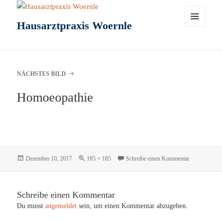
Hausarztpraxis Woernle
MENÜ
UND
WIDGETS
NÄCHSTES BILD
Homoeopathie
Veröffentlicht
Originalgröße
zu Homoeopat
Dezember 10, 2017
185 × 185
Schreibe einen Kommentar
am
Schreibe einen Kommentar
Du musst
angemeldet
sein, um einen Kommentar abzugeben.